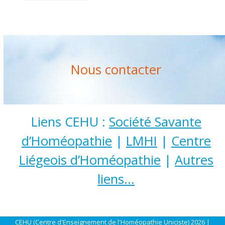
Nous contacter
Liens CEHU :
Société Savante
d’Homéopathie
|
LMHI
|
Centre
Liégeois d’Homéopathie
|
Autres
liens…
CEHU (Centre d'Enseignement de l'Homéopathie Uniciste) 2026 |