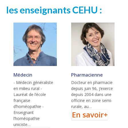
les enseignants CEHU :
Médecin
Pharmacienne
Muriel Lagoutte
- Médecin généraliste
Docteur en pharmacie
Jean-Jacques
en milieu rural -
depuis juin 96, j’exerce
Perret
Lauréat de l’école
depuis 2004 dans une
française
officine en zone semi-
d’homéopathie -
rurale, au…
Enseignant
En savoir+
l’homéopathie
uniciste…