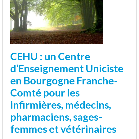
CEHU : un Centre
d’Enseignement Uniciste
en Bourgogne Franche-
Comté pour les
infirmières, médecins,
pharmaciens, sages-
femmes et vétérinaires